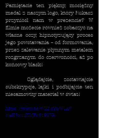
Pamiętacie ten piękny, mosiężny 
medal z naszym logo, który Łukasz 
przyniósł nam w prezencie? W 
filmie możecie również zobaczyć na 
własne oczy, hipnotyzujący proces 
jego powstawania – od formowania, 
przez zalewanie płynnym metalem 
rozgrzanym do czerwoności, aż po 
końcowy blask!
	Oglądajcie, zostawiajcie 
subskrypcje, lajki i podbijajcie ten 
niesamowity materiał w świat!
https://youtu.be/tVXLsYu-W1A?
si=SNociuXMRc6z91VA