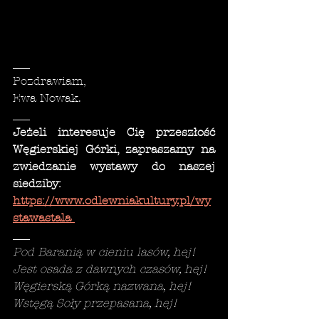
___
Pozdrawiam,
Ewa Nowak.
___
Jeżeli interesuje Cię przeszłość 
Węgierskiej Górki, zapraszamy na 
zwiedzanie wystawy do naszej 
siedziby: 
https://www.odlewniakultury.pl/wy
stawastala 
___
Pod Baranią w cieniu lasów, hej!
Jest osada z dawnych czasów, hej!
Węgierską Górką nazwana, hej!
Wstęgą Soły przepasana, hej!