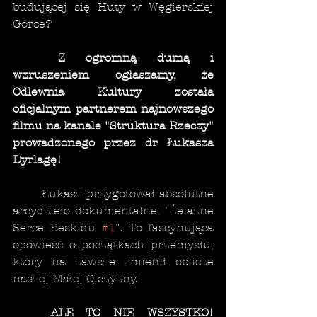
budującej się Huty w Węgierskiej 
Górce?
Z ogromną dumą i 
wzruszeniem ogłaszamy, że 
Odlewnia Kultury została 
oficjalnym partnerem najnowszego 
filmu na kanale "Struktura Rzeczy" 
prowadzonego przez dr Łukasza 
Dyrlagę!
	Łukasz przygotował absolutne 
arcydzieło dokumentalne: "Żelazne 
Serce Beskidu 
#1
". To fascynująca 
opowieść o początkach przemysłu, 
który na zawsze zmienił oblicze 
naszej Małej Ojczyzny.
ALE TO NIE WSZYSTKO!