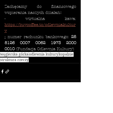
Zachęcamy do finansowego 
wspierania naszych działań!
- wirtualna kawa: 
https://buycoffee.to/odlewniakultur
y
-
 numer rachunku bankowego: 
25 
8126 0007 0062 1973 2000 
0010
 (Fundacja Odlewnia Kultury)
węgierska górka
odlewnia kultury
kopalnie
struktura rzeczy
Zobacz wszystkie
Ostatnie posty