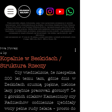
Prawa autorskie: zdjęcia, dokumenty, opisy i inne opracowania umieszczone w serwisie
internetowym:
www.odlewniakultury.pl
są dziełem i dorobkiem działalności firmy Odlewnia
Kultury Ewa Nowak oraz Fundacji Odlewnia Kultury, reprezentowanych przez Ewę Nowak
i podlegają ochronie prawnej. Jakiekolwiek wykorzystywanie wspomnianych materiałów m.in.
kopiowanie, modyfikowanie, powielanie, przenoszenie na inne nośniki, rozpowszechnianie,
umieszczanie
w innych witrynach czy też serwisach - bez wiedzy i zgody autorki - jest
zabronione
i jest naruszeniem art. 17 oraz art. 23 ustawy o prawie autorskim i prawach pokrewnych z dnia
4 lutego 1994 roku (Dz.U. 1994 nr 24 poz. 83).
Ewa Nowak
4 lip
Kopalnie w Beskidach /
Struktura Rzeczy
	Czy wiedzieliście, że niespełna 
200 lat temu tam, gdzie dziś w 
Beskidach szumią piękne, zielone 
lasy, prężnie pracowali górnicy? Że 
z górskich szlaków Kamesznicy czy 
Radziechów codziennie zjeżdżały 
wozy pełne rudy żelaza – prosto do 